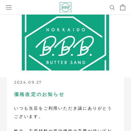
コ
ン
テ
ン
ツ
に
ス
キ
ッ
プ
2024.09.27
価格改定のお知らせ
いつも当店をご利用いただき誠にありがとう
ございます。
昨今、主原材料や原油価格の高騰が続いてお