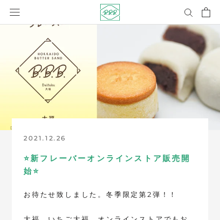
コ
ン
テ
ン
ツ
に
ス
キ
ッ
プ
2021.12.26
⭐️新フレーバーオンラインストア販売開
始⭐️
お待たせ致しました。冬季限定第2弾！！
大福、いちご大福、オンラインストアでもお