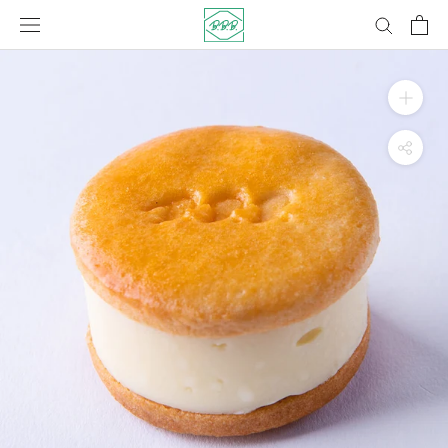
コ
ン
テ
ン
ツ
に
ス
キ
ッ
プ