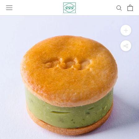
コ
ン
テ
ン
ツ
に
ス
キ
ッ
プ